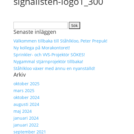
signalisten-logo1_300
Sök
Senaste inläggen
efter:
Välkommen tillbaka till Ståhlkloo, Peter Prepuk!
Ny kollega på Morakontoret!
Sprinkler- och VVS-Projektör SÖKES!
Nygammal stjärnprojektör tillbaka!
Ståhlkloo växer med ännu en nyanställd!
Arkiv
oktober 2025
mars 2025
oktober 2024
augusti 2024
maj 2024
januari 2024
januari 2022
september 2021