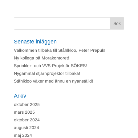
Nödvändiga
Nödvändiga
cookies är
avgörande för
webbplatsens
grundläggande
funktioner och
Senaste inläggen
webbplatsen
fungerar inte
Välkommen tillbaka till Ståhlkloo, Peter Prepuk!
på det
avsedda sättet
Ny kollega på Morakontoret!
utan dem.
Sprinkler- och VVS-Projektör SÖKES!
Dessa cookies
lagrar inga
Nygammal stjärnprojektör tillbaka!
personligt
Ståhlkloo växer med ännu en nyanställd!
identifierbara
uppgifter.
Arkiv
oktober 2025
Prestanda
Prestanda cookies
mars 2025
används för att
oktober 2024
förstå och
analysera de
augusti 2024
viktigaste
maj 2024
prestandaindexen