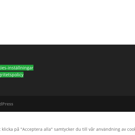
ies-inställningar
gritetspolicy
dPress
 klicka på "Acceptera alla" samtycker du till vår användning av coo