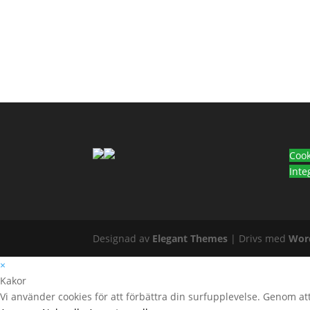
Cook
Inte
Designad av
Elegant Themes
| Drivs med
Wor
×
Kakor
Vi använder cookies för att förbättra din surfupplevelse. Genom att