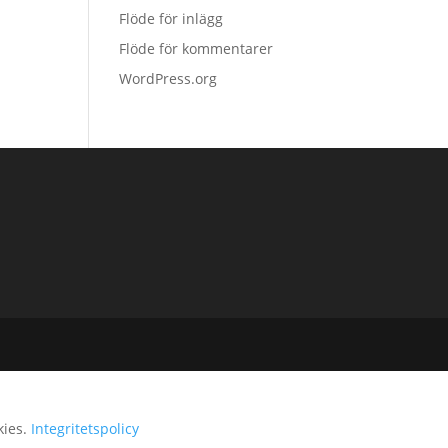
Flöde för inlägg
Flöde för kommentarer
WordPress.org
kies.
Integritetspolicy