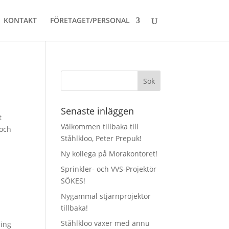
KONTAKT
FÖRETAGET/PERSONAL
Senaste inläggen
t
Välkommen tillbaka till
 och
Ståhlkloo, Peter Prepuk!
Ny kollega på Morakontoret!
Sprinkler- och VVS-Projektör
SÖKES!
Nygammal stjärnprojektör
tillbaka!
Ståhlkloo växer med ännu
ning