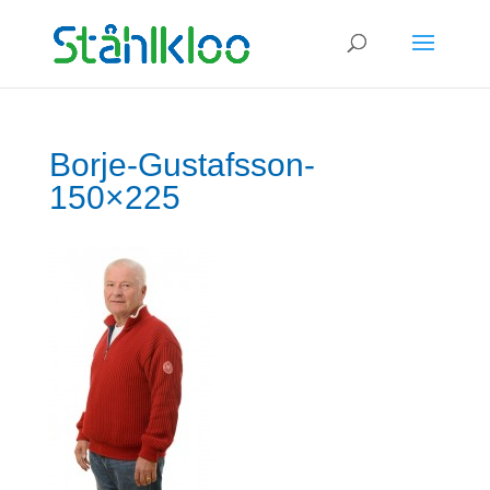
×
Borje-Gustafsson-
150×225