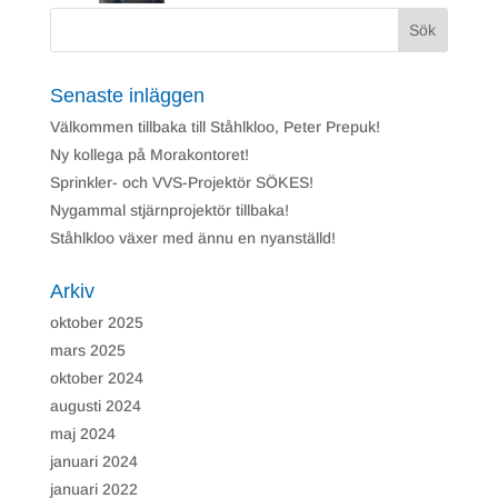
Nödvändiga
Nödvändiga
cookies är
avgörande för
Senaste inläggen
webbplatsens
grundläggande
Välkommen tillbaka till Ståhlkloo, Peter Prepuk!
funktioner och
webbplatsen
Ny kollega på Morakontoret!
fungerar inte
Sprinkler- och VVS-Projektör SÖKES!
på det
avsedda sättet
Nygammal stjärnprojektör tillbaka!
utan dem.
Ståhlkloo växer med ännu en nyanställd!
Dessa cookies
lagrar inga
personligt
Arkiv
identifierbara
uppgifter.
oktober 2025
mars 2025
oktober 2024
Prestanda
Prestanda cookies
augusti 2024
används för att
maj 2024
förstå och
analysera de
januari 2024
viktigaste
januari 2022
prestandaindexen