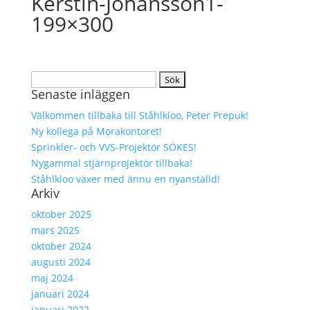
Kerstin-Johansson1-
199×300
Sök
Senaste inläggen
efter:
Välkommen tillbaka till Ståhlkloo, Peter Prepuk!
Ny kollega på Morakontoret!
Sprinkler- och VVS-Projektör SÖKES!
Nygammal stjärnprojektör tillbaka!
Ståhlkloo växer med ännu en nyanställd!
Arkiv
oktober 2025
mars 2025
oktober 2024
augusti 2024
maj 2024
januari 2024
januari 2022