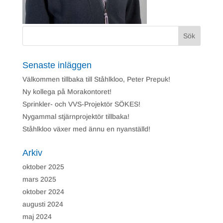
Nödvändiga
Nödvändiga
cookies är
avgörande för
webbplatsens
grundläggande
funktioner och
Senaste inläggen
webbplatsen
fungerar inte
Välkommen tillbaka till Ståhlkloo, Peter Prepuk!
på det
avsedda sättet
Ny kollega på Morakontoret!
utan dem.
Sprinkler- och VVS-Projektör SÖKES!
Dessa cookies
lagrar inga
Nygammal stjärnprojektör tillbaka!
personligt
Ståhlkloo växer med ännu en nyanställd!
identifierbara
uppgifter.
Arkiv
oktober 2025
Prestanda
mars 2025
Prestanda cookies
används för att
oktober 2024
förstå och
analysera de
augusti 2024
viktigaste
maj 2024
prestandaindexen