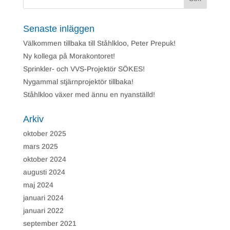
Nödvändiga
Nödvändiga
Senaste inläggen
cookies är
avgörande för
Välkommen tillbaka till Ståhlkloo, Peter Prepuk!
webbplatsens
grundläggande
Ny kollega på Morakontoret!
funktioner och
Sprinkler- och VVS-Projektör SÖKES!
webbplatsen
fungerar inte
Nygammal stjärnprojektör tillbaka!
på det
avsedda sättet
Ståhlkloo växer med ännu en nyanställd!
utan dem.
Dessa cookies
Arkiv
lagrar inga
personligt
oktober 2025
identifierbara
uppgifter.
mars 2025
oktober 2024
augusti 2024
Prestanda
maj 2024
Prestanda cookies
används för att
januari 2024
förstå och
analysera de
januari 2022
viktigaste
september 2021
prestandaindexen