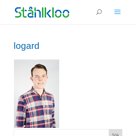
×
logard